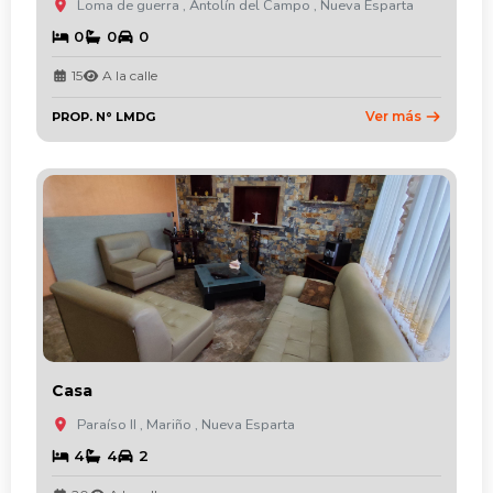
Loma de guerra , Antolín del Campo , Nueva Esparta
0
0
0
15
A la calle
Ver más
PROP. N° LMDG
Casa
Paraíso II , Mariño , Nueva Esparta
4
4
2