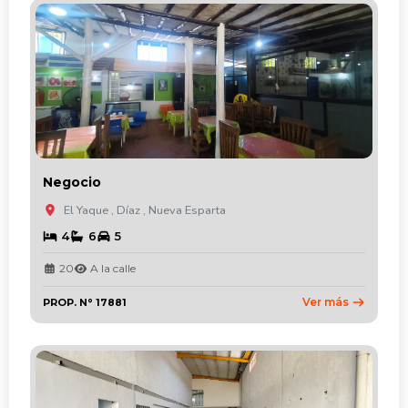
Negocio
El Yaque , Díaz , Nueva Esparta
4
6
5
20
A la calle
Ver más
PROP. N° 17881