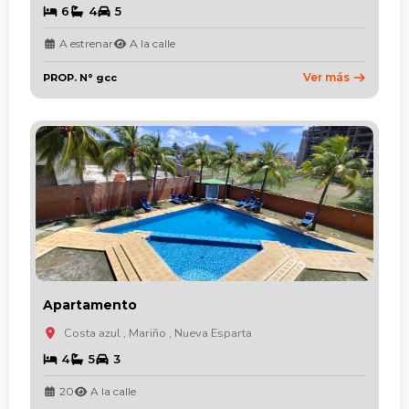
6
4
5
A estrenar
A la calle
Ver más
PROP. N° gcc
Apartamento
Costa azul , Mariño , Nueva Esparta
4
5
3
20
A la calle