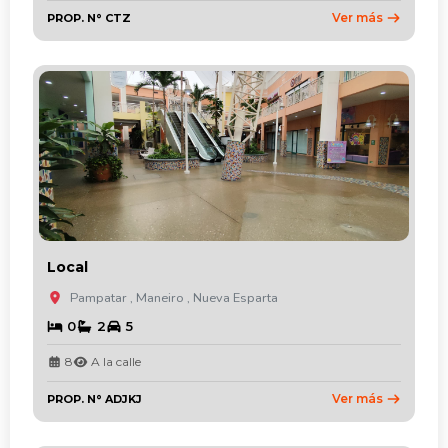
Ver más
PROP. N° CTZ
Local
Pampatar , Maneiro , Nueva Esparta
0
2
5
8
A la calle
Ver más
PROP. N° ADJKJ