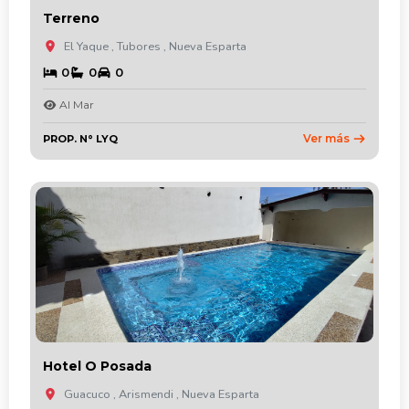
Terreno
El Yaque , Tubores , Nueva Esparta
0
0
0
Al Mar
Ver más
PROP. N° LYQ
Hotel O Posada
Guacuco , Arismendi , Nueva Esparta