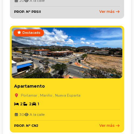
20
A la calle
Ver más
PROP. N° PRSII
Destacado
Apartamento
Porlamar , Mariño , Nueva Esparta
2
2
1
30
A la calle
Ver más
PROP. N° CNJ