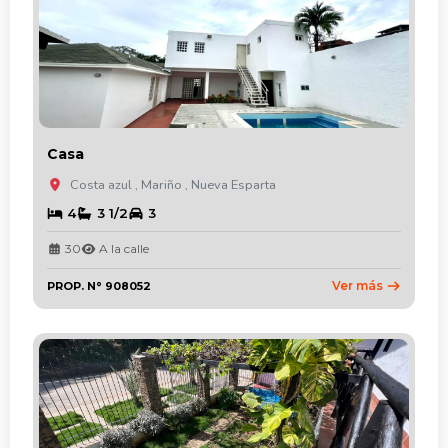
Casa
Costa azul , Mariño , Nueva Esparta
4
3 1/2
3
30
A la calle
Ver más
PROP. N° 908052