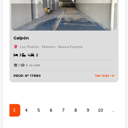
Galpón
Los Robles , Maneiro , Nueva Esparta
3
4
2
9
A la calle
Ver más
PROP. N° 17880
2
3
4
5
6
7
8
9
10
...
13