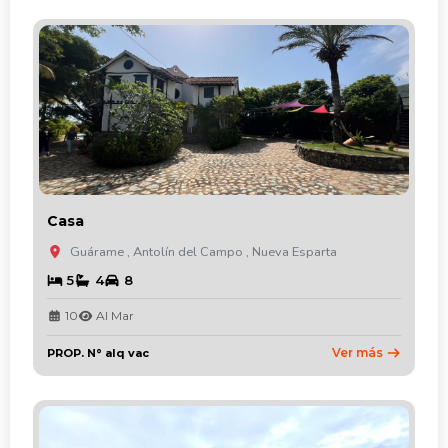
Casa
Guárame , Antolín del Campo , Nueva Esparta
5
4
8
10
Al Mar
Ver más
PROP. N° alq vac