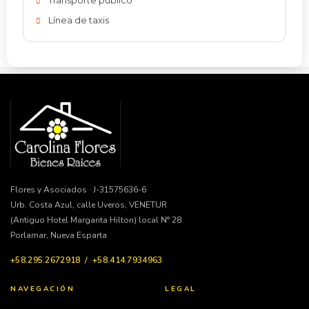
Transporte publico
Línea de taxis
Flores y Asociados · J-31575636-6
Urb. Costa Azul, calle Uveros, VENETUR
(Antiguo Hotel Margarita Hilton) local N° 28
Porlamar, Nueva Esparta
+58.295.2672918 / +58.414.7934963
NAVEGACIÓN
LEGAL