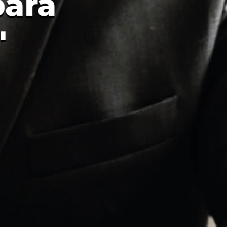
para
"