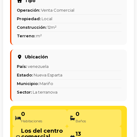
Tipo
Operación:
Venta Comercial
Propiedad:
Local
Construcción:
12m²
Terreno:
m²
Ubicación
País:
venezuela
Estado:
Nueva Esparta
Municipio:
Mariño
Sector:
La terranova
0
0
Habitaciones
Baños
Los del centro
13
comercial