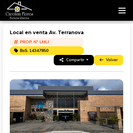
Local en venta Av. Terranova
PROP. N° LMLI
BsS. 14347850
Compartir
Volver