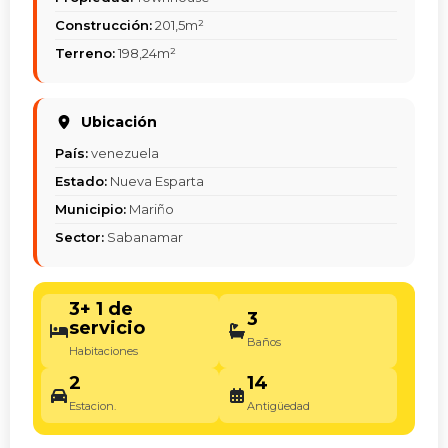
Construcción:
201,5m²
Terreno:
198,24m²
Ubicación
País:
venezuela
Estado:
Nueva Esparta
Municipio:
Mariño
Sector:
Sabanamar
3+ 1 de
3
servicio
Baños
Habitaciones
2
14
Estacion.
Antigüedad