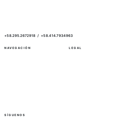
Flores y Asociados · J-31575636-6
Urb. Costa Azul, calle Uveros, VENETUR
(Antiguo Hotel Margarita Hilton) local N° 28
Porlamar, Nueva Esparta
+58.295.2672918 / +58.414.7934963
NAVEGACIÓN
LEGAL
Home
Privacidad y Política
Proyectos
Términos y Condiciones
Vender
Servicios
Contacto
SÍGUENOS