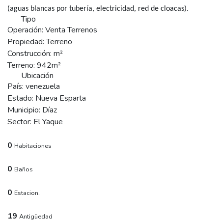
(aguas blancas por tubería, electricidad, red de cloacas).
Tipo
Operación:
Venta Terrenos
Propiedad:
Terreno
Construcción:
m²
Terreno:
942m²
Ubicación
País:
venezuela
Estado:
Nueva Esparta
Municipio:
Díaz
Sector:
El Yaque
0
Habitaciones
0
Baños
0
Estacion.
19
Antigüedad