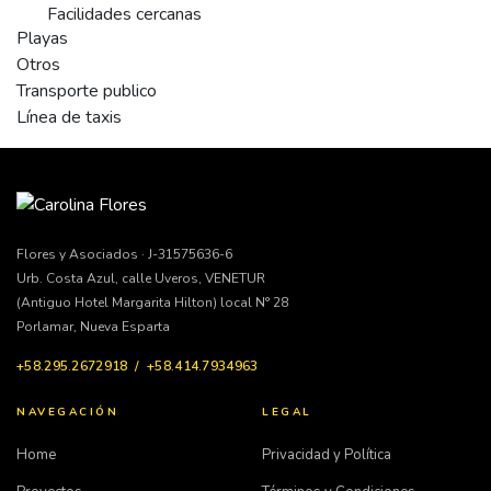
Facilidades cercanas
Playas
Otros
Transporte publico
Línea de taxis
Flores y Asociados · J-31575636-6
Urb. Costa Azul, calle Uveros, VENETUR
(Antiguo Hotel Margarita Hilton) local N° 28
Porlamar, Nueva Esparta
+58.295.2672918 / +58.414.7934963
NAVEGACIÓN
LEGAL
Home
Privacidad y Política