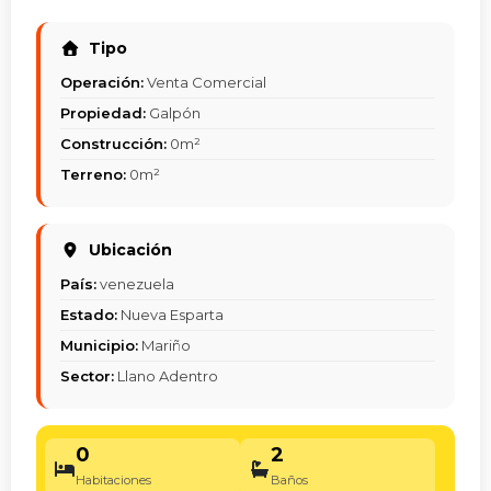
Tipo
Operación:
Venta Comercial
Propiedad:
Galpón
Construcción:
0m²
Terreno:
0m²
Ubicación
País:
venezuela
Estado:
Nueva Esparta
Municipio:
Mariño
Sector:
Llano Adentro
0
2
Habitaciones
Baños