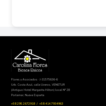
Flores y Asociados · J-31575636-6
Urb. Costa Azul, calle Uveros, VENETUR
(Antiguo Hotel Margarita Hilton) local N° 28
Porlamar, Nueva Esparta
+58.295.2672918 / +58.414.7934963