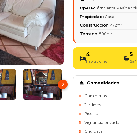
Operación:
Venta Residenci
Propiedad:
Casa
Construcción:
472m²
Terreno:
500m²
4
5
Habitaciones
Bañ
Comodidades
Caminerias
Jardines
Piscina
Vigilancia privada
Churuata