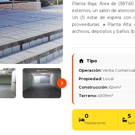
Planta Baja: Área de (387,60
externos, un salón de atención
Un (1) estar de espera con 
proveedurías. 🔸Planta Alta:
archivos, depósitos y baños (
Tipo
Operación:
Venta Comercia
Propiedad:
Local
Construcción:
624m²
Terreno:
4909m²
0
5
Habitaciones
Bañ