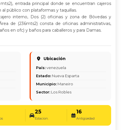
 mts2), entrada principal donde se encuentran cajeros
 al público con plataformas y taquillas.
cajero interno, Dos (2) oficinas y zona de Bóvedas y
 Área de (236mts2) consta de oficinas administrativas,
baños en ofc) y baños para caballeros y para Damas.
Ubicación
l
País:
venezuela
Estado:
Nueva Esparta
Municipio:
Maneiro
Sector:
Los Robles
25
16
os
Estacion.
Antigüedad