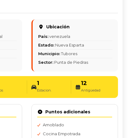
Ubicación
al
País:
venezuela
Estado:
Nueva Esparta
Municipio:
Tubores
Sector:
Punta de Piedras
1
12
os
Estacion.
Antigüedad
Puntos adicionales
Amoblado
Cocina Empotrada