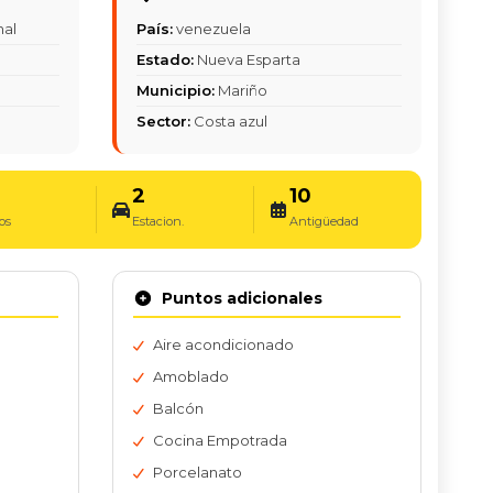
nal
País:
venezuela
Estado:
Nueva Esparta
Municipio:
Mariño
Sector:
Costa azul
2
10
os
Estacion.
Antigüedad
Puntos adicionales
Aire acondicionado
Amoblado
Balcón
Cocina Empotrada
Porcelanato