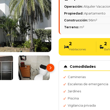
Operación:
Alquiler Vacacio
Propiedad:
Apartamento
Construcción:
96m²
Terreno:
m²
2
2
Habitaciones
Bañ
Comodidades
Caminerias
Escaleras de emergencia
Jardines
Piscina
Vigilancia privada