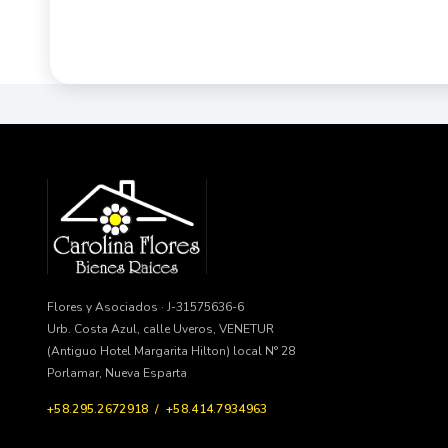
Flores y Asociados · J-31575636-6
Urb. Costa Azul, calle Uveros, VENETUR
(Antiguo Hotel Margarita Hilton) local N° 28
Porlamar, Nueva Esparta
+58.295.2672918 / +58.414.7934963