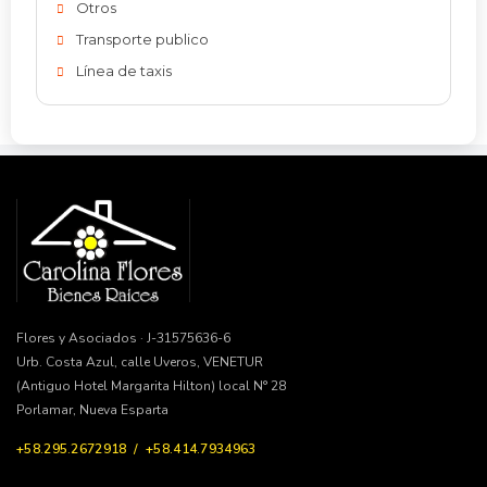
Otros
Transporte publico
Línea de taxis
Flores y Asociados · J-31575636-6
Urb. Costa Azul, calle Uveros, VENETUR
(Antiguo Hotel Margarita Hilton) local N° 28
Porlamar, Nueva Esparta
+58.295.2672918 / +58.414.7934963