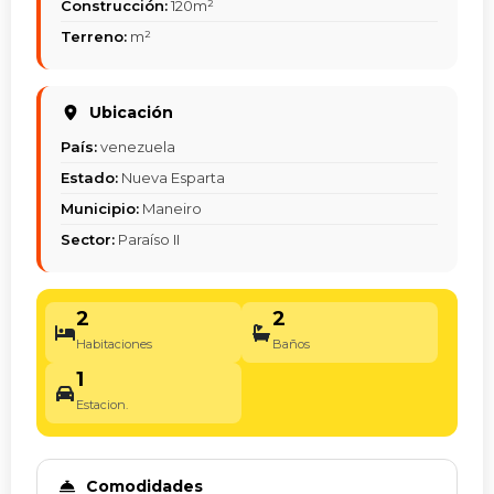
Construcción:
120m²
Terreno:
m²
Ubicación
País:
venezuela
Estado:
Nueva Esparta
Municipio:
Maneiro
Sector:
Paraíso II
2
2
Habitaciones
Baños
1
Estacion.
Comodidades