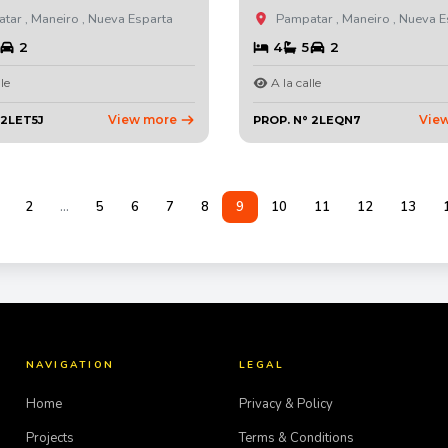
ar , Maneiro , Nueva Esparta
Pampatar , Maneiro , Nueva E
2
4
5
2
le
A la calle
View more
Vie
 2LET5J
PROP. N° 2LEQN7
2
...
5
6
7
8
9
10
11
12
13
NAVIGATION
LEGAL
Home
Privacy & Policy
Projects
Terms & Conditions