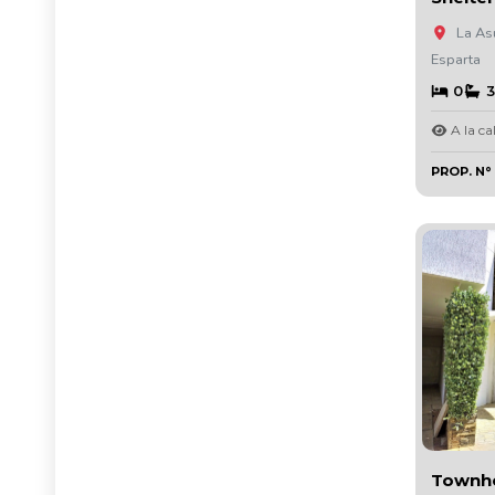
La Asu
Esparta
0
3
A la cal
PROP. N°
Townh