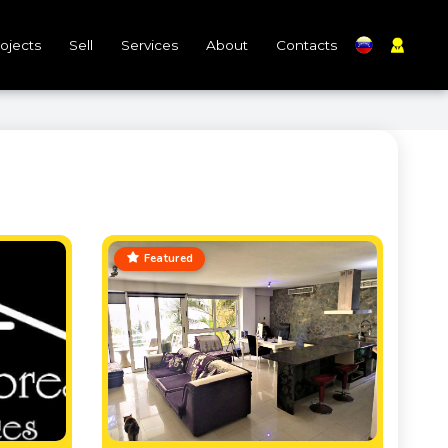
ojects
Sell
Services
About
Contacts
Featured