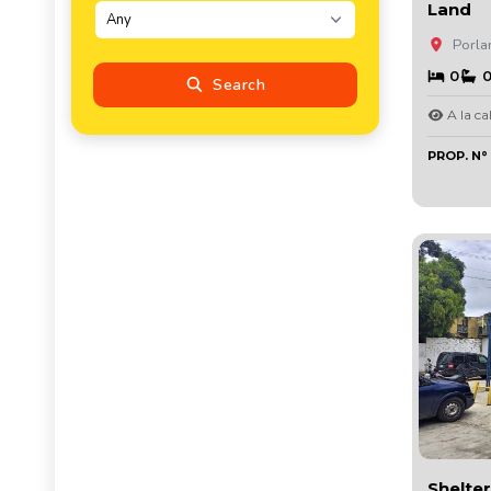
Land
Porlam
0
Search
A la cal
PROP. N
Shelter