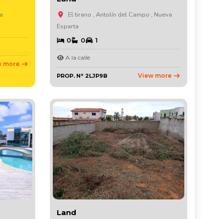
ta
El tirano , Antolín del Campo , Nueva
Esparta
0
0
1
A la calle
w more
View more
PROP. N° 2LJP9B
Land