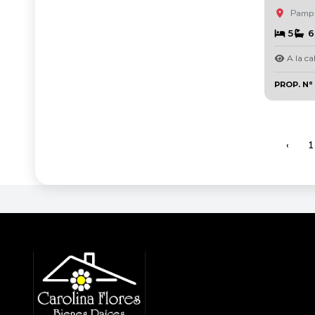
Pampat
5
6
A la cal
PROP. N°
‹
1