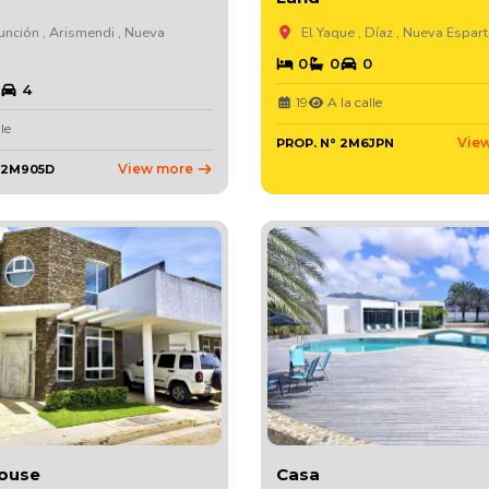
nción , Arismendi , Nueva
El Yaque , Díaz , Nueva Espar
0
0
0
4
19
A la calle
le
Vie
PROP. N° 2M6JPN
View more
 2M905D
ouse
Casa