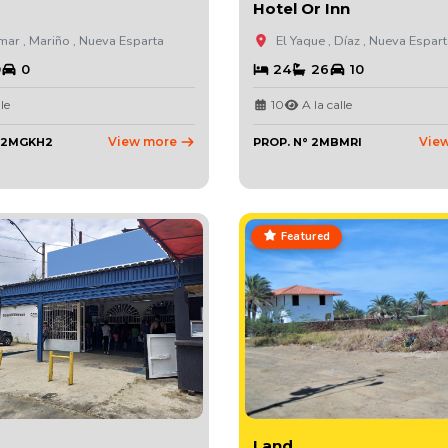
Hotel Or Inn
ar , Mariño , Nueva Esparta
El Yaque , Díaz , Nueva Espar
0
0
24
26
10
le
10
A la calle
View more
Vie
° 2MGKH2
PROP. N° 2MBMRI
Featured
Land