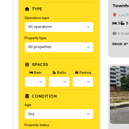
Townh
TYPE
Los Ro
Operation type
5
5 
A la cal
Property type
PROP. N°
SPACES
Beds
Baths
Parking
CONDITION
Age
Property status