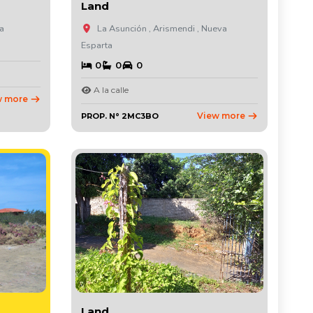
Land
ta
La Asunción , Arismendi , Nueva
Esparta
0
0
0
A la calle
w more
View more
PROP. N° 2MC3BO
Land