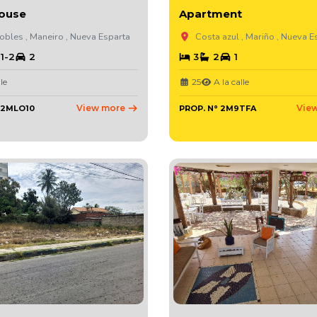
ouse
Apartment
bles , Maneiro , Nueva Esparta
Costa azul , Mariño , Nueva E
1-2
2
3
2
1
le
25
A la calle
View more
Vie
 2MLO10
PROP. N° 2M9TFA