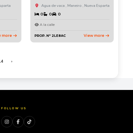
sparta
Agua de vaca , Maneiro , Nueva Esparta
0
0
0
A la calle
w more
View more
PROP. N° 2LE8AC
14
›
FOLLOW US