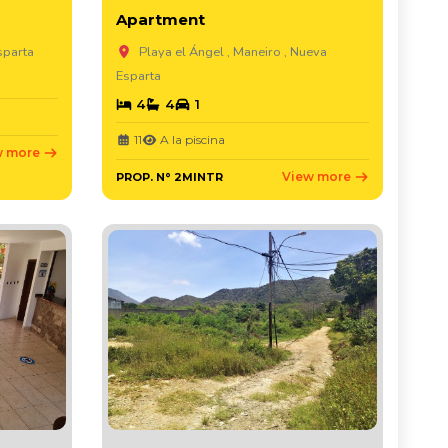
Apartment
sparta
Playa el Ángel , Maneiro , Nueva
Esparta
4
4
1
11
A la piscina
w more
View more
PROP. N° 2MINTR