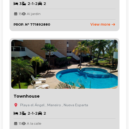
3
2-1-2
2
15
Al jardin
View more
PROP. N° 771892880
Townhouse
Playa el Ángel , Maneiro , Nueva Esparta
3
2-1-2
2
15
A la calle