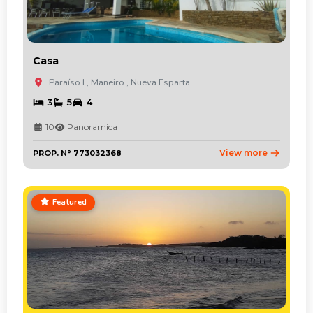
Casa
Paraíso I , Maneiro , Nueva Esparta
3
5
4
10
Panoramica
View more
PROP. N° 773032368
Featured