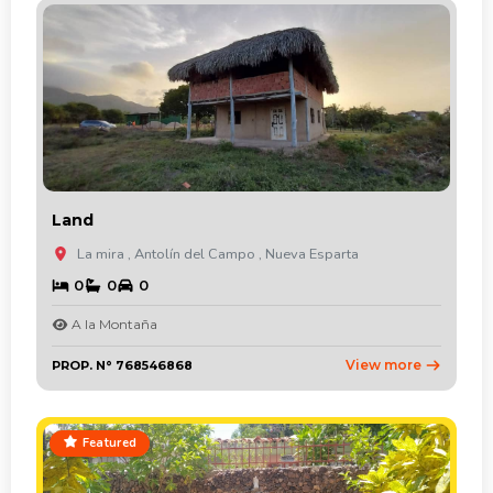
Land
La mira , Antolín del Campo , Nueva Esparta
0
0
0
A la Montaña
View more
PROP. N° 768546868
Featured