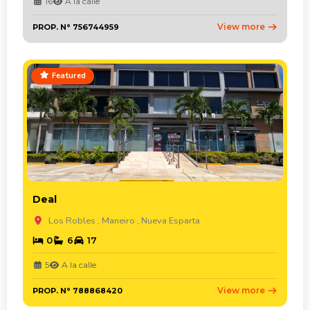
16
A la calle
View more
PROP. N° 756744959
Featured
Deal
Los Robles , Maneiro , Nueva Esparta
0
6
17
5
A la calle
View more
PROP. N° 788868420