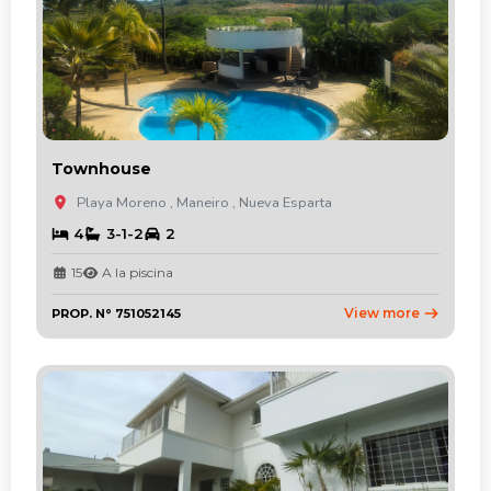
Townhouse
Playa Moreno , Maneiro , Nueva Esparta
4
3-1-2
2
15
A la piscina
View more
PROP. N° 751052145