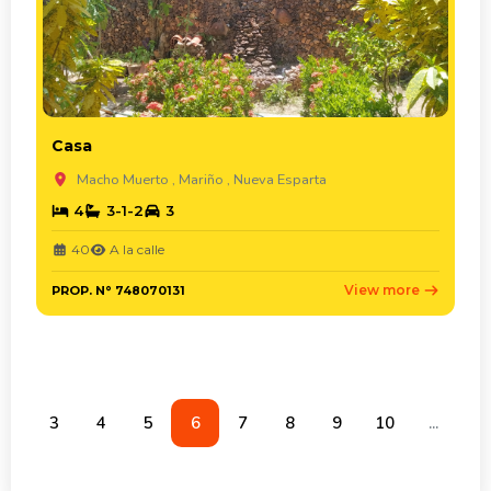
Casa
Macho Muerto , Mariño , Nueva Esparta
4
3-1-2
3
40
A la calle
View more
PROP. N° 748070131
2
3
4
5
6
7
8
9
10
...
13