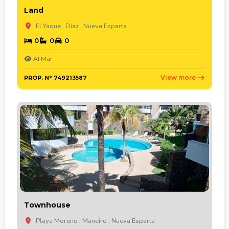
Land
El Yaque , Díaz , Nueva Esparta
0
0
0
Al Mar
View more
PROP. N° 749213587
Townhouse
Playa Moreno , Maneiro , Nueva Esparta