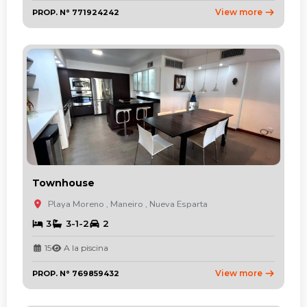
View more
PROP. N° 771924242
Townhouse
Playa Moreno , Maneiro , Nueva Esparta
3
3-1-2
2
15
A la piscina
View more
PROP. N° 769859432