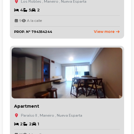
Los Robles , Maneiro , Nueva Esparta
4
5
2
9
A la calle
View more
PROP. N° 794354244
Apartment
Paraíso II , Maneiro , Nueva Esparta
2
2
1